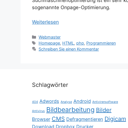
Suchmaschinenoptimierung ist ein sehr k
sogenannte Onpage-Optimierung.
Weiterlesen
Kategorien
Webmaster
Schlagwörter
Homepage
,
HTML
,
php
,
Programmieren
Schreiben Sie einen Kommentar
Schlagwörter
Adwords
Android
404
Analyse
Antivirensoftware
Bildbearbeitung
Bilder
Antivirus
CMS
Digicam
Browser
Defragmentieren
Download
Dropbox
Drucker