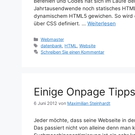
Befehlen und Codes hat sich im Laufe der
Jahrtausendwende noch statisches HTML4 
dynamischem HTML5 gewichen. So wird d
über CSS definiert. …
Weiterlesen
Kategorien
Webmaster
Schlagwörter
datenbank
,
HTML
,
Website
Schreiben Sie einen Kommentar
Einige Onpage Tipp
6 Juni 2012
von
Maximilian Steinhardt
Jeder möchte, dass seine Webseite in den
Das passiert nicht von alleine denn man k