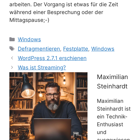
arbeiten. Der Vorgang ist etwas für die Zeit
während einer Besprechung oder der
Mittagspause;-)
Kategorien
Windows
Schlagwörter
Defragmentieren
,
Festplatte
,
Windows
WordPress 2.7.1 erschienen
Was ist Streaming?
Maximilian
Steinhardt
Maximilian
Steinhardt ist
ein Technik-
Enthusiast
und
ausgewiesen