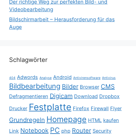
Der richtige Weg zur perfekten Bild- und
Videobearbeitung
Bildschirmarbeit – Herausforderung für das
Auge
Schlagwörter
Adwords
Android
404
Analyse
Antivirensoftware
Antivirus
Bildbearbeitung
Bilder
CMS
Browser
Digicam
Defragmentieren
Download
Dropbox
Festplatte
Drucker
Firefox
Firewall
Flyer
Homepage
Grundregeln
HTML
kaufen
PC
Notebook
Router
Link
php
Security