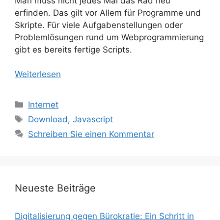
Man muss nicht jedes Mal das Rad neu
erfinden. Das gilt vor Allem für Programme und
Skripte. Für viele Aufgabenstellungen oder
Problemlösungen rund um Webprogrammierung
gibt es bereits fertige Scripts.
Weiterlesen
Kategorien
Internet
Schlagwörter
Download
,
Javascript
Schreiben Sie einen Kommentar
Neueste Beiträge
Digitalisierung gegen Bürokratie: Ein Schritt in