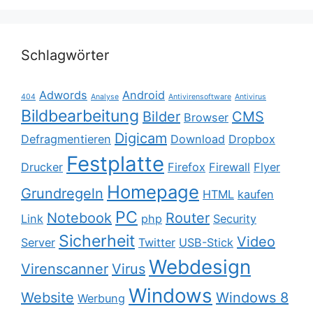
Schlagwörter
Adwords
Android
404
Analyse
Antivirensoftware
Antivirus
Bildbearbeitung
Bilder
CMS
Browser
Digicam
Defragmentieren
Download
Dropbox
Festplatte
Drucker
Firefox
Firewall
Flyer
Homepage
Grundregeln
HTML
kaufen
PC
Notebook
Router
Link
php
Security
Sicherheit
Video
Server
Twitter
USB-Stick
Webdesign
Virenscanner
Virus
Windows
Website
Windows 8
Werbung