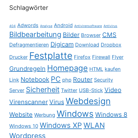
Schlagwörter
Adwords
Android
404
Analyse
Antivirensoftware
Antivirus
Bildbearbeitung
Bilder
CMS
Browser
Digicam
Defragmentieren
Download
Dropbox
Festplatte
Drucker
Firefox
Firewall
Flyer
Homepage
Grundregeln
HTML
kaufen
PC
Notebook
Router
Link
php
Security
Sicherheit
Video
Server
Twitter
USB-Stick
Webdesign
Virenscanner
Virus
Windows
Website
Windows 8
Werbung
Windows XP
WLAN
Windows 10
Wordpress