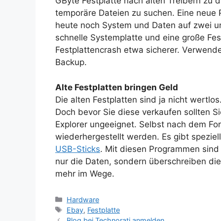
GByte Festplatte nach alten Treibern zu 
temporäre Dateien zu suchen. Eine neue Pl
heute noch System und Daten auf zwei unt
schnelle Systemplatte und eine große Fest
Festplattencrash etwa sicherer. Verwenden
Backup.
Alte Festplatten bringen Geld
Die alten Festplatten sind ja nicht wertlo
Doch bevor Sie diese verkaufen sollten Sie
Explorer ungeeignet. Selbst nach dem For
wiederhergestellt werden. Es gibt spezi
USB-Sticks
. Mit diesen Programmen sind S
nur die Daten, sondern überschreiben di
mehr im Wege.
Kategorien
Hardware
Schlagwörter
Ebay
,
Festplatte
Blog bei Technorati anmelden