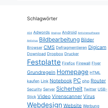
Schlagwörter
Adwords
Android
404
Analyse
Antivirensoftware
Bildbearbeitung
Bilder
Antivirus
CMS
Digicam
Browser
Defragmentieren
Download
Dropbox
Drucker
Festplatte
Firefox
Firewall
Flyer
Homepage
Grundregeln
HTML
PC
Notebook
Router
kaufen
Link
php
Sicherheit
Security
Server
Twitter
USB-
Video
Virenscanner
Virus
Stick
Webdesign
Website
Werbung